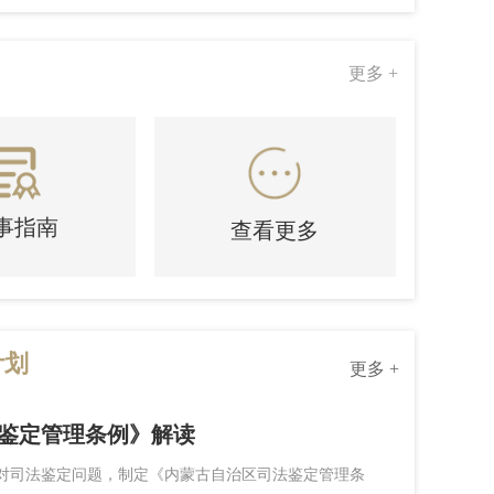
更多 +
事指南
查看更多
计划
更多 +
级行政处罚“四张清单”...
关于委托第
鉴定管理条例》解读
落实市委、市政府优化营商环境工作部署，我局此前
各第三方服务
对司法鉴定问题，制定《内蒙古自治区司法鉴定管理条
查看详情>>