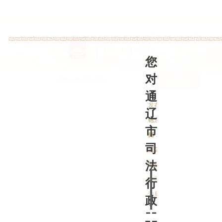
当前位置：
首页
>
交流互动
>
调查问卷
您
对
搜索
通
发布
辽
时
信息
市
间：
来
打
司
印
2024-
源：
法
分享到：
09-23
通辽
市司
行
法局
政
工