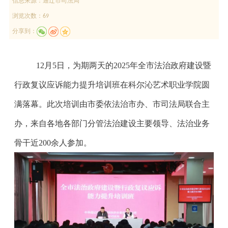
信息来源：
通辽市司法局
浏览次数：69
分享到：
12
月
5
日，为期两天的
2025
年全市法治政府建设暨
行政复议应诉能力提升培训班在科尔沁艺术职业学院圆
满落幕。此次培训由市委依法治市办、市司法局联合主
办，来自各地各部门分管法治建设主要领导、法治业务
骨干近
200
余人参加。