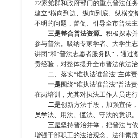
72
家党群和政府部门的重点普法任
建立
“
横向到边、纵向到底、纵横交
不明的问题，督促、引导全市普法主
三是整合普法资源。
积极探索
参与普法。吸纳专家学者、大学生
讲团
”
和
“
普法志愿者服务队
”
，通过
贵经验，对整体提升全市普法依法治
二、落实
“
谁执法谁普法
"
主体责
一是
围绕
“
谁执法谁普法
”
普法责
在岗培训，尤其对执法工作人员进行
二是
创新方法手段，加强宣传
员学法、用法、懂法、守法的意识。
三是
坚持普治并举，把普法与
增强干部职工的法治观念、法律素质