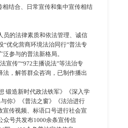
传相结合、日常宣传和集中宣传相结
人员的法律素质和依法管理、诚信
设
“
优化营商环境法治同行
”
普法专
广泛参与的普法新格局。
法宣传
”“972
主播说法
”
等法治专
释法，解答群众咨询，已制作播出
想 锻造新时代政法铁军》《深入学
典与你》《普法之窗》《法治进行
放宣传视频、标语口号进行社会宣
公众号共发布
1000
余条宣传信