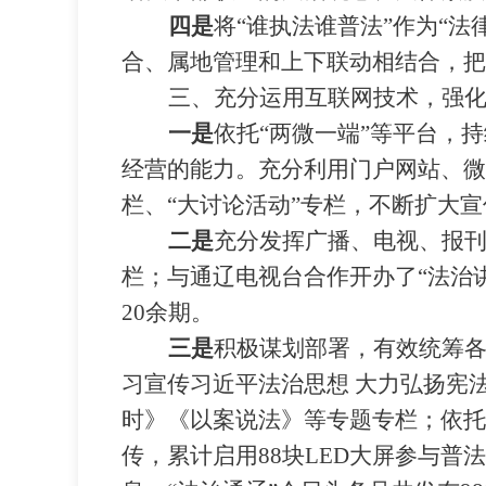
四是
将
“
谁执法谁普法
”
作为
“
法
合、属地管理和上下联动相结合，把
三、充分运用互联网技术，强
一是
依托
“
两微一端
”
等平台，持
经营的能力。充分利用门户网站、微
栏、
“
大讨论活动
”
专栏，不断扩大宣
二是
充分发挥广播、电视、报
栏；与通辽电视台合作开办了
“
法治
20
余期。
三是
积极谋划部署，有效统筹各
习宣传习近平法治思想 大力弘扬宪
时》《以案说法》等专题专栏；依托
传，累计启用
88
块
LED
大屏参与普法