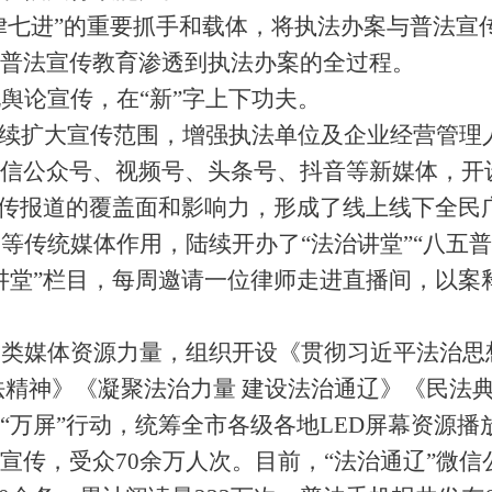
律七进
”
的重要抓手和载体，将执法办案与普法宣
普法宣传教育渗透到执法办案的全过程。
化舆论宣传，在
“
新
”
字上下功夫。
续扩大宣传范围，增强执法单位及企业经营管理
信公众号、视频号、头条号、抖音等新媒体，开
传报道的覆盖面和影响力，形成了线上线下全民
刊等传统媒体作用，陆续开办了
“
法治讲堂
”“
八五普
讲堂
”
栏目，每周邀请一位律师走进直播间，以案
类媒体资源力量，组织开设《贯彻习近平法治思
法精神》《凝聚法治力量 建设法治通辽》《民法
“
万屏
”
行动，统筹全市各级各地
LED
屏幕资源播
宣传，受众
70
余万人次。目前，
“
法治通辽
”
微信