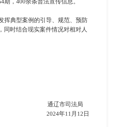
64
期，
400
余条普法宣传信息。
发挥典型案例的引导、规范、预防
，同时结合现实案件情况对相对人
通辽市司法局
2024
年
11
月
12
日