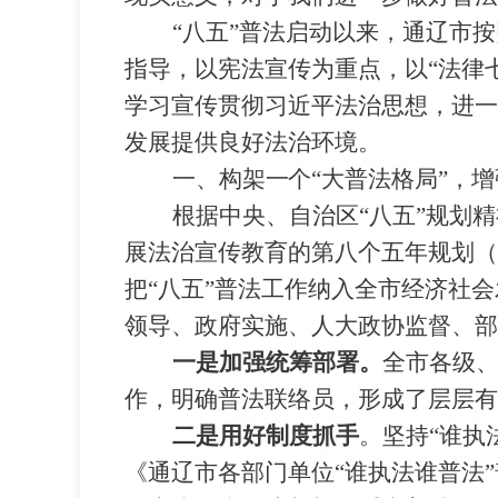
“
八五
”
普法启动以来，通辽市按
指导，以宪法宣传为重点，以
“
法律
学习宣传贯彻习近平法治思想，进一
发展提供良好法治环境。
一、
构架一个
“
大普法格局
”
，增
根据中央、自治区
“
八五
”
规划精
展法治宣传教育的第八个五年规划（
把
“
八五
”
普法工作纳入全市经济社会
领导、政府实施、人大政协监督、部
一是加强统筹部署。
全市各级
作，明确普法联络员，形成了层层有
二是用好制度抓手
。坚持
“
谁执
《通辽市各部门单位
“
谁执法谁普法
”