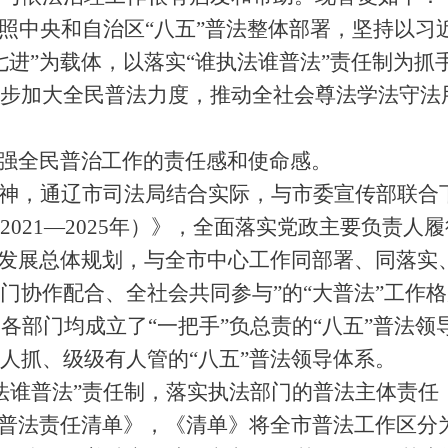
照中央和自治区
“
八五
”
普法整体部署，坚持以习
七进
”
为载体，以落实
“
谁执法谁普法
”
责任制为抓
步加大全民普法力度，推动全社会尊法学法守法
强全民普治工作的责任感和使命感。
神，通辽市司法局结合实际，与市委宣传部联合
2021—2025
年）》，全面落实党政主要负责人履
发展总体规划，与全市中心工作同部署、同落实
门协作配合、全社会共同参与
”
的
“
大普法
”
工作格
、各部门均成立了
“
一把手
”
负总责的
“
八五
”
普法领
人抓、级级有人管的
“
八五
”
普法领导体系。
法谁普法
”
责任制，落实执法部门的普法主体责任
普法责任清单》，《清单》将全市普法工作区分