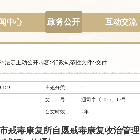
政务公开
闻中心
互动交流
开
>
法定主动公开内容
>
行政规范性文件
>
文件
00159
主题分类
\
文 号
通司字〔2025〕17号
公文时效
2年
市戒毒康复所自愿戒毒康复收治管理