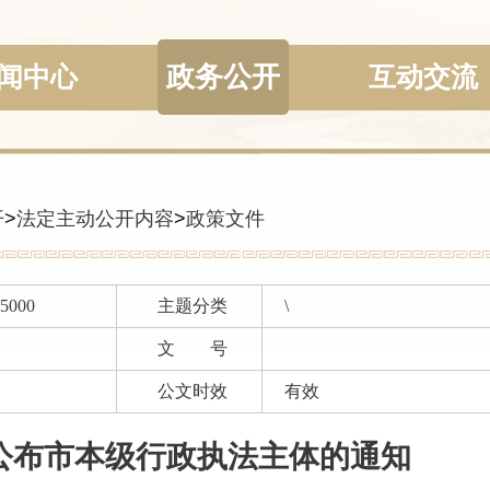
政务公开
闻中心
互动交流
开
>
法定主动公开内容
>
政策文件
05000
主题分类
\
文 号
公文时效
有效
公布市本级行政执法主体的通知